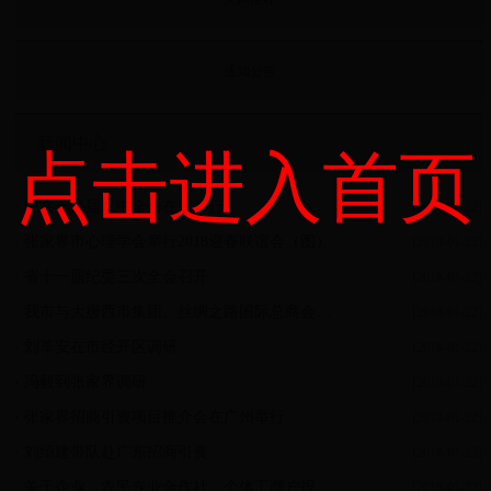
通知公告
新闻中心
点击进入首页
中共十九届二中全会在京举行
[2018-01-22]
张家界市心理学会举行2018迎春联谊会（图）
[2018-01-22]
省十一届纪委三次全会召开
[2018-01-22]
我市与大唐西市集团、丝绸之路国际总商会签署战略合作协议
[2018-01-22]
刘革安在市经开区调研
[2018-01-22]
冯毅到张家界调研
[2018-01-22]
张家界招商引资项目推介会在广州举行
[2018-01-22]
刘绍建带队赴广东招商引资
[2018-01-22]
关于企业、农民专业合作社、个体工商户报送2017年度年度报告的公告
[2018-01-22]